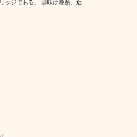
ブリッジである。 趣味は晩酌、近
す。