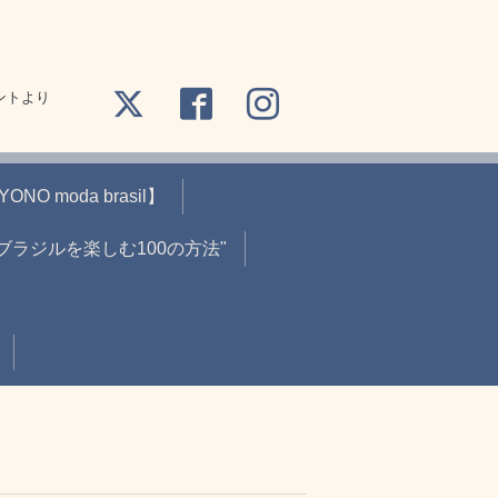
ントより
O moda brasil】
"ブラジルを楽しむ100の方法"