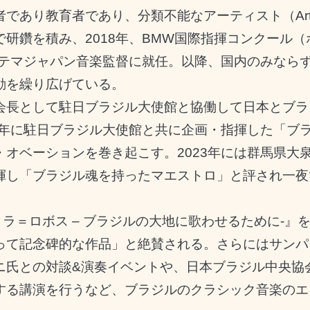
者であり教育者であり、分類不能なアーティスト（
Ar
で研鑽を積み、
2018
年、
BMW
国際指揮コンクール（
テマジャパン音楽監督に就任。以降、国内のみなら
動を繰り広げている。
会長として駐日ブラジル大使館と協働して日本とブラ
年に駐日ブラジル大使館と共に企画・指揮した「ブ
・オベーションを巻き起こす。
2023
年には群馬県大
揮し「ブラジル魂を持ったマエストロ」と評され一夜
ィラ＝ロボス
–
ブラジルの大地に歌わせるために
-
』
って記念碑的な作品」と絶賛される。さらにはサンパ
ニ氏との対談
&
演奏イベントや、日本ブラジル中央協
する講演を行うなど、ブラジルのクラシック音楽のエ