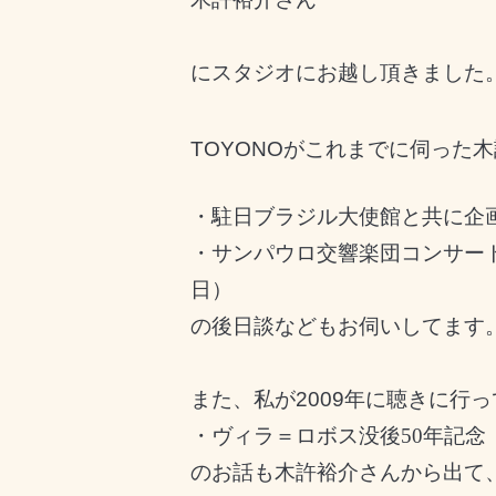
に
スタジオにお越し頂きました
TOYONOがこれまでに伺った
・
駐日ブラジル大使館と共に企
・
サンパウロ交響楽団コンサー
日）
の後日談などもお伺いしてます
また、私が2009年に聴きに行
・
ヴィラ＝ロボス没後50年記念 
のお話も木許裕介さんから出て