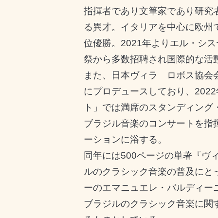
指揮者であり文筆家であり研究
る異才。イタリアを中心に欧州
位優勝。
2021
年よりエル・シス
祭から多数招聘され国際的な活
また、日本ヴィラ
゠
ロボス協会
にプロデュースしており、
2022
ト」では満席のスタンディング
ブラジル音楽のコンサートを指
ーションに浴する。
同年には
500
ページの単著『ヴ
ルのクラシック音楽の普及にと
ーのエマニュエレ・バルディー
ブラジルのクラシック音楽に関