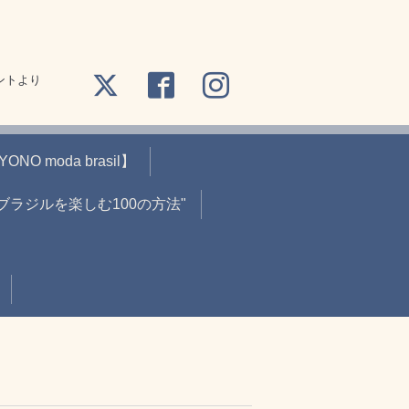
ントより
O moda brasil】
"ブラジルを楽しむ100の方法"