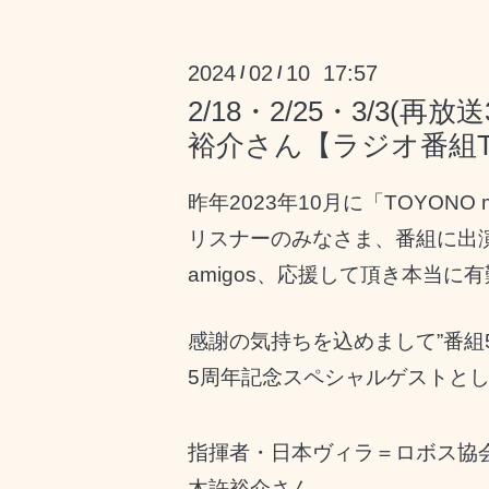
2024
02
10 17:57
/
/
2/18・2/25・3/3(
裕介さん【ラジオ番組TOYO
昨年2023年10月に「TOYONO 
リスナーのみなさま、番組に出
amigos、応援して頂き本当に
感謝の気持ちを込めまして”番組
5
周年記念スペシャルゲスト
と
指揮者・日本ヴィラ＝ロボス協
木許裕介さん