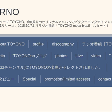
ERNO
ーズ TOYONO。6年振りのオリジナルアルバムでビクターエンタテインメ
リース。2018.10.7よりラジオ番組「TOYONO moda brasil」スタート！
bout TOYONO
profile
discography
ラジオ番組【TOYON
ito
TOYONOnoブログ
photos
Live
video
(jazzチャンネル)にTOYONOの楽曲がセレクトされました。
oインタビュー
Special
promotion(limited access)
contact