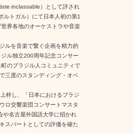
tiste inclassable
）として評され
ポルトガル）にて日本人初の第
1
ず世界各地のオーケストラや音楽
ジルを音楽で繋ぐ企画を精力的
ラジル独立
200
周年記念コンサー
泉町のブラジル人コミュニティで
で三度のスタンディング・オベ
を上梓し、「日本におけるブラジ
ウロ交響楽団コンサートマスタ
会や名古屋外国語大学に招かれ
キスパートとしての評価を確た