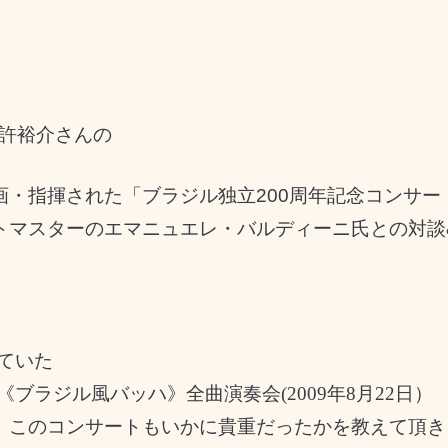
。
木許裕介さんの
画・指揮された「
ブラジル独立
200
周年記念コンサー
トマスターの
エマニュエレ・バルディーニ氏
との対談
。
っていた
《ブラジル風バッハ》全曲演奏会(2009年8月22日）
、このコンサートもいかに貴重だったかを教えて頂き