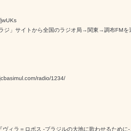
/3fjwUKs
ラジ」サイトから全国のラジオ局→関東→調布FMを
.jcbasimul.com/radio/1234/
ヴィラ＝ロボス -ブラジルの大地に歌わせるために-