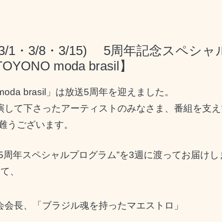
再放送3/1・3/8・3/15) 5周年記念ス
NO moda brasil】
moda brasil」は放送5周年を迎えました。
演して下さったアーティストのみなさま、番組を支えて
有難うございます。
5周年スペシャルプログラム”を3週に渡ってお届けし
して、
会会長、「ブラジル魂を持ったマエストロ」