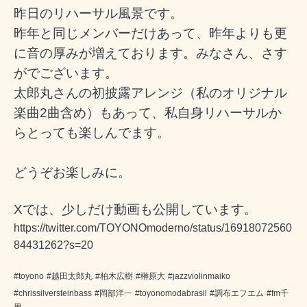
昨日のリハーサル風景です。
昨年と同じメンバーだけあって、昨年よりも更
に音の厚みが増えております。みなさん、さす
がでございます。
太郎丸さんの初披露アレンジ（私のオリジナル
楽曲2曲含め）もあって、私自身リハーサルか
らとっても楽しんでます。
どうぞお楽しみに。
Xでは、少しだけ動画も公開しています。
https://twitter.com/TOYONOmoderno/status/16918072560
84431262?s=20
#toyono
#越田太郎丸
#柏木広樹
#榊原大
#jazzviolinmaiko
#chrissilversteinbass
#岡部洋一
#toyonomodabrasil
#調布エフエム
#fm千