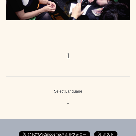
1
Select Language
▼