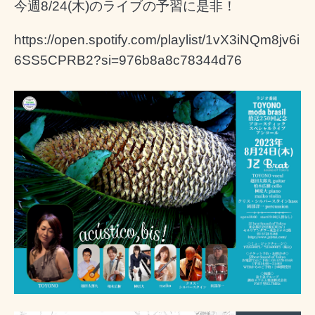
今週8/24(木)のライブの予習に是非！
https://open.spotify.com/playlist/1vX3iNQm8jv6i
6SS5CPRB2?si=976b8a8c78344d76