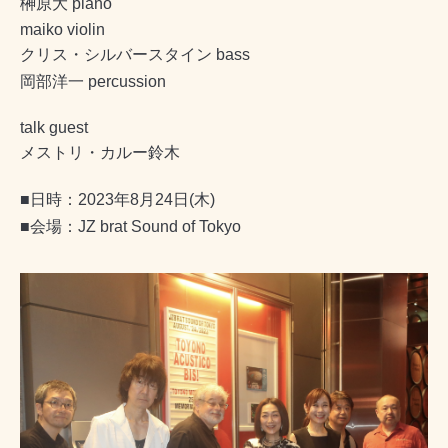
榊原大
piano
maiko violin
クリス・シルバースタイン
bass
岡部洋一
percussion
talk guest
メストリ・カルー鈴木
■
日時：
2023
年
8
月
24
日
(
木
)
■
会場：
JZ brat Sound of Tokyo