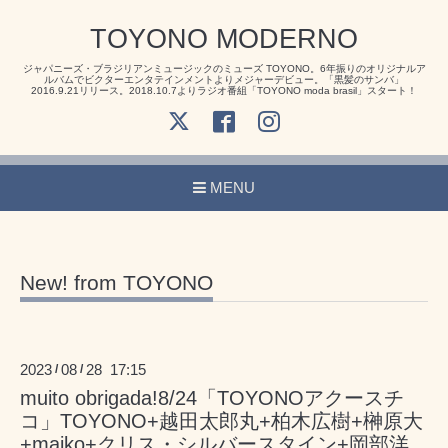
TOYONO MODERNO
ジャパニーズ・ブラジリアンミュージックのミューズ TOYONO。6年振りのオリジナルア
ルバムでビクターエンタテインメントよりメジャーデビュー。「黒髪のサンバ」
2016.9.21リリース。2018.10.7よりラジオ番組「TOYONO moda brasil」スタート！
MENU
New! from TOYONO
2023
08
28 17:15
/
/
muito obrigada!8/24「TOYONOアクースチ
コ」TOYONO+越田太郎丸+柏木広樹+榊原大
+maiko+クリス・シルバースタイン+岡部洋