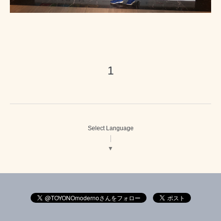
1
Select Language
▼