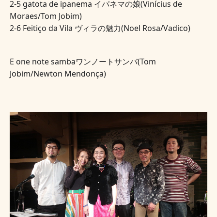
2-5 gatota de ipanema イパネマの娘(Vinícius de 
Moraes/Tom Jobim)
2-6 Feitiço da Vila ヴィラの魅力(Noel Rosa/Vadico) 
E one note sambaワンノートサンバ(Tom 
Jobim/Newton Mendonça) 