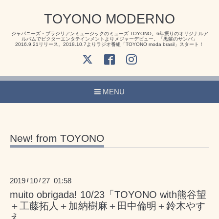
TOYONO MODERNO
ジャパニーズ・ブラジリアンミュージックのミューズ TOYONO。6年振りのオリジナルア
ルバムでビクターエンタテインメントよりメジャーデビュー。「黒髪のサンバ」
2016.9.21リリース。2018.10.7よりラジオ番組「TOYONO moda brasil」スタート！
MENU
New! from TOYONO
2019
10
27 01:58
/
/
muito obrigada! 10/23「TOYONO with熊谷望
＋工藤拓人＋加納樹麻＋田中倫明＋鈴木やす
え