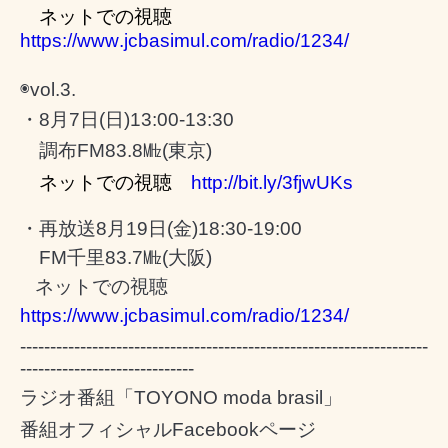
ネットでの視聴
https://www.jcbasimul.com/radio/1234/
◉
vol.3.
・
8
月
7
日
(
日
)13:00-13:30
調布
FM83.8
㎒
(
東京
)
ネットでの視聴
http://bit.ly/3fjwUKs
・再放送
8
月
19
日
(
金
)18:30-19:00
FM
千里
83.7
㎒
(
大阪
)
ネットでの視聴
https://www.jcbasimul.com/radio/1234/
--------------------------------------------------------------------
-----------------------------
ラジオ番組「
TOYONO moda brasil
」
番組オフィシャル
Facebook
ページ