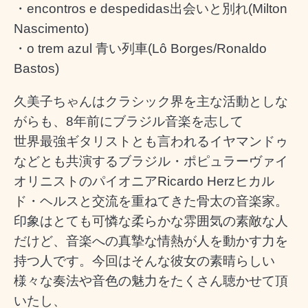
・encontros e despedidas出会いと別れ(Milton
Nascimento)
・o trem azul 青い列車(Lô Borges/Ronaldo
Bastos)
久美子ちゃんはクラシック界を主な活動としな
がらも、8年前にブラジル音楽を志して
世界最強ギタリストとも言われるイヤマンドゥ
などとも共演するブラジル・ポピュラーヴァイ
オリニストのパイオニアRicardo Herzヒカル
ド・ヘルスと交流を重ねてきた
骨太の音楽家。
印象はとても可憐な柔らかな雰囲気の素敵な人
だけど、音楽への真摯な情熱が人を動かす力を
持つ人です。
今回はそんな彼女の素晴らしい
様々な奏法や音色の魅力をたくさん聴かせて頂
いたし、