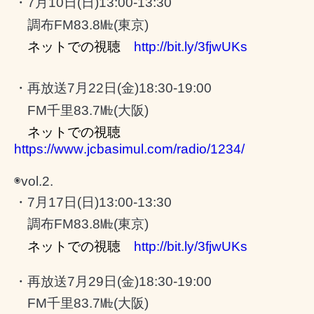
・
7
月
10
日
(
日
)13:00-13:30
調布
FM83.8
㎒
(
東京
)
ネットでの視聴
http://bit.ly/3fjwUKs
・再放送
7
月
22
日
(
金
)18:30-19:00
FM
千里
83.7
㎒
(
大阪
)
ネットでの視聴
https://www.jcbasimul.com/radio/1234/
◉
vol.2.
・
7
月
17
日
(
日
)13:00-13:30
調布
FM83.8
㎒
(
東京
)
ネットでの視聴
http://bit.ly/3fjwUKs
・再放送
7
月
29
日
(
金
)18:30-19:00
FM
千里
83.7
㎒
(
大阪
)