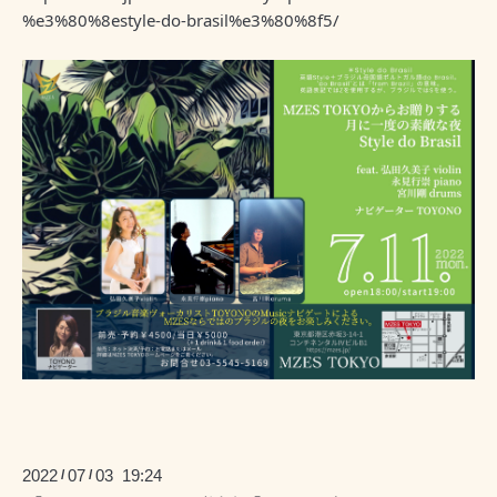
%e3%80%8estyle-do-brasil%e3%80%8f5/
2022
07
03 19:24
/
/