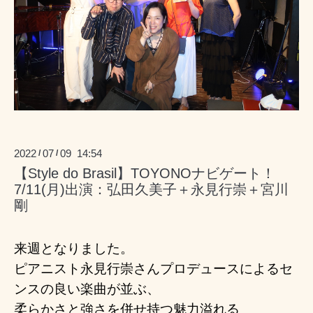
2022
07
09 14:54
/
/
【Style do Brasil】TOYONOナビゲート！
7/11(月)出演：弘田久美子＋永見行崇＋宮川
剛
来週となりました。
ピアニスト永見行崇さんプロデュースによるセ
ンスの良い楽曲が並ぶ、
柔らかさと強さを併せ持つ魅力溢れる