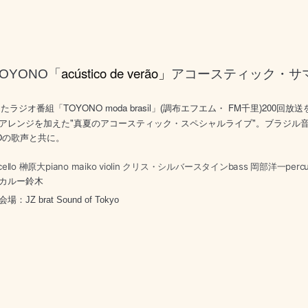
acústico de verão」
TOYONO「
アコースティック・サ
TOYONO moda brasil
FM
200
したラジオ番組「
」(調布エフエム・
千里)
回放送
"
"
アレンジを加えた
真夏のアコースティック・スペシャルライブ
。
ブラジル
O
の歌声と共に。
ello 榊原大
piano maiko violin クリス・シルバースタインbass 岡部洋一percu
カルー鈴木
会場：JZ brat Sound of Tokyo