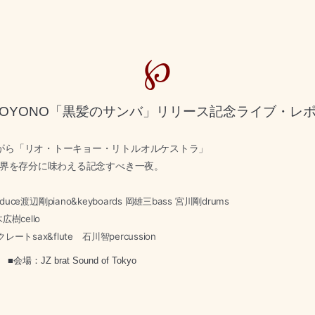
℘
日 TOYONO「黒髪のサンバ」リリース記念ライブ・レ
がら「リオ・トーキョー・リトル
オルケストラ」
世界を存分に
味わえる記念すべき一夜。
duce
渡辺剛piano&keyboards 岡雄三bass 宮川剛drums
広樹cello
ートsax&flute
石川智percussion
月)
■会場：JZ brat Sound of Tokyo