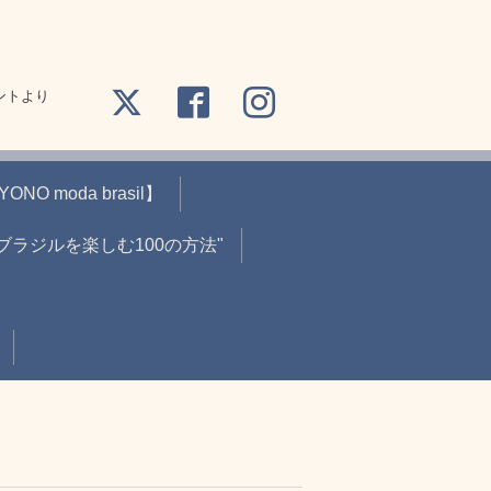
ントより
O moda brasil】
"ブラジルを楽しむ100の方法"