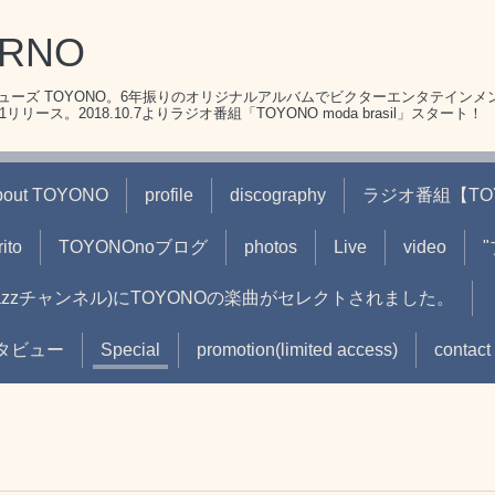
ERNO
ーズ TOYONO。6年振りのオリジナルアルバムでビクターエンタテインメ
リース。2018.10.7よりラジオ番組「TOYONO moda brasil」スタート！
bout TOYONO
profile
discography
ラジオ番組【TOYON
ito
TOYONOnoブログ
photos
Live
video
(jazzチャンネル)にTOYONOの楽曲がセレクトされました。
oインタビュー
Special
promotion(limited access)
contact