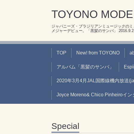
TOYONO MOD
ジャパニーズ・ブラジリアンミュージックのミュ
メジャーデビュー。「黒髪のサンバ」 2016.9.21リ
TOP
New! from TOYONO
a
アルバム「黒髪のサンバ」
Espír
2020年3月4月JAL国際線機内放送
Joyce Moreno& Chico Pinheir
Special