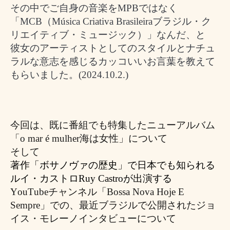
その中で
ご自身の音楽を
MPB
ではなく
「
MCB
（
Música Criativa Brasileira
ブラジル・ク
リエイティブ・ミュージック）」なんだ、と
彼女のアーティストとしてのスタイルとナチュ
ラルな意志を感じるカッコいいお言葉を教えて
もらいました。
(2024.10.2.)
今回は、既に番組でも特集したニューアルバム
「
o mar é mulher
海は女性
」について
そして
著作「ボサノヴァの歴史」で日本でも知られる
ルイ・カストロ
Ruy Castroが出演する
YouTube
チャンネル「
Bossa Nova Hoje E
Sempre」での、最近ブラジルで公開された
ジョ
イス・モレーノインタビューについて