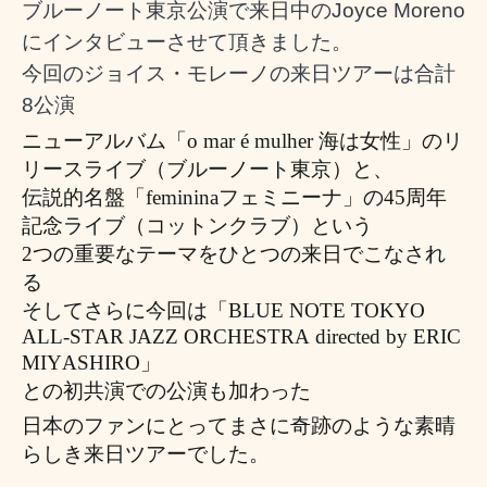
ブルーノート東京公演で来日中のJoyce Moreno
にインタビューさせて頂きました。
今回のジョイス・モレーノの来日ツアーは合計
8公演
ニューアルバム「
o mar é mulher 海は女性」
のリ
リースライブ（ブルーノート東京）と、
伝説的名盤「
femininaフェミニーナ」
の
45
周年
記念ライブ（コットンクラブ）という
2
つの重要なテーマをひとつの来日でこなされ
る
そして
さらに今回は「
BLUE NOTE TOKYO
ALL-STAR JAZZ ORCHESTRA directed by ERIC
MIYASHIRO
」
との初共演での公演も加わった
日本のファンにとってまさに奇跡のような素晴
らしき来日ツアーでした。