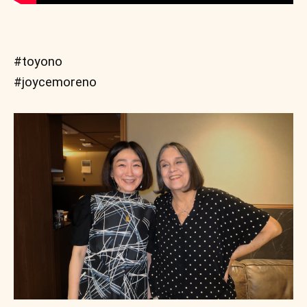
#toyono
#joycemoreno