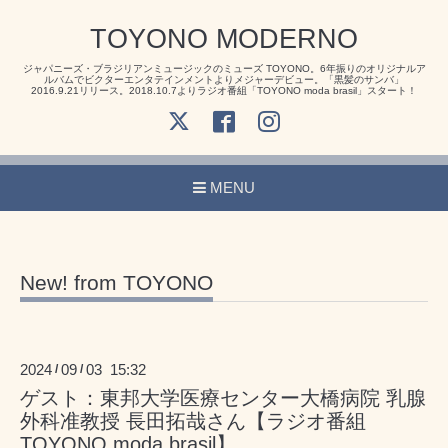
TOYONO MODERNO
ジャパニーズ・ブラジリアンミュージックのミューズ TOYONO。6年振りのオリジナルア
ルバムでビクターエンタテインメントよりメジャーデビュー。「黒髪のサンバ」
2016.9.21リリース。2018.10.7よりラジオ番組「TOYONO moda brasil」スタート！
MENU
New! from TOYONO
2024
09
03 15:32
/
/
ゲスト：東邦大学医療センター大橋病院 乳腺
外科准教授 長田拓哉さん【ラジオ番組
TOYONO moda brasil】