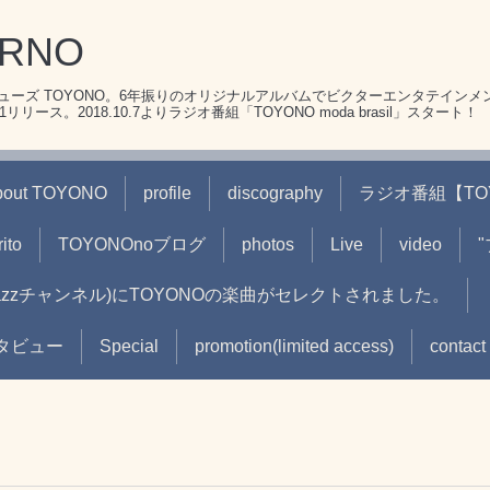
ERNO
ーズ TOYONO。6年振りのオリジナルアルバムでビクターエンタテインメ
リース。2018.10.7よりラジオ番組「TOYONO moda brasil」スタート！
bout TOYONO
profile
discography
ラジオ番組【TOYON
ito
TOYONOnoブログ
photos
Live
video
(jazzチャンネル)にTOYONOの楽曲がセレクトされました。
oインタビュー
Special
promotion(limited access)
contact