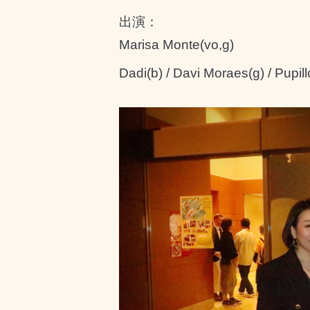
出演：
Marisa Monte(vo,g)
Dadi(b) / Davi Moraes(g) / Pupil