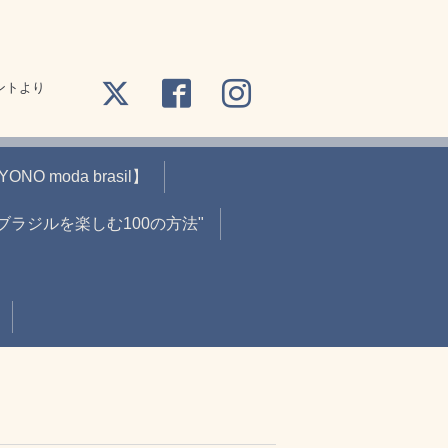
ントより
O moda brasil】
"ブラジルを楽しむ100の方法"