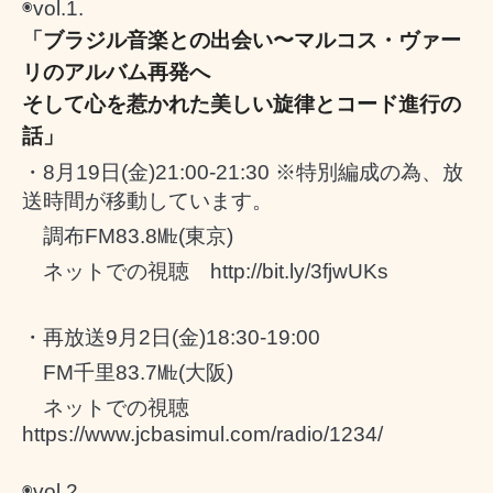
◉
vol.1.
ブラジル音楽との出会い〜マルコス・ヴァー
「
リのアルバム再発へ
そして心を惹かれた美しい旋律とコード進行の
話」
・
8
月
19
日
(
金
)21:00-21:30 ※
特別編成の為、放
送時間が移動しています。
調布
FM83.8
㎒
(
東京
)
ネットでの視聴
http://bit.ly/3fjwUKs
・再放送
9
月
2
日
(
金
)18:30-19:00
FM
千里
83.7
㎒
(
大阪
)
ネットでの視聴
https://www.jcbasimul.com/radio/1234/
◉
vol.2.