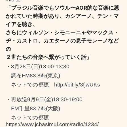
ブラジル音楽でもソウル〜AOR的な音楽に惹
「
かれていた時期があり、カシアーノ、チン・マ
イアを聴き、
さらにウィルソン・シモニーニャやマックス・
ヂ・カストロ、カエターノの息子モレーノなど
の
２世たちの音楽へ繋がっていく話」
・
8
月
28
日
(
日
)13:00-13:30
調布
FM83.8
㎒
(
東京
)
ネットでの視聴
http://bit.ly/3fjwUKs
・再放送
9
月
9
日
(
金
)18:30-19:00
FM
千里
83.7
㎒
(
大阪
)
ネットでの視聴
https://www.jcbasimul.com/radio/1234/