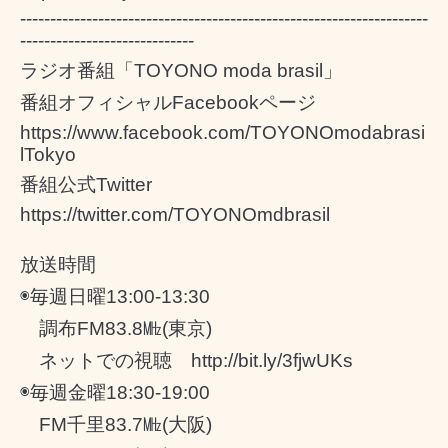
--------------------------------------------------------------------
-----------------------------
ラジオ番組「
TOYONO moda brasil
」
番組オフィシャル
Facebook
ページ
https://www.facebook.com/TOYONOmodabrasi
lTokyo
番組公式
Twitter
https://twitter.com/TOYONOmdbrasil
放送時間
◉毎週日曜
13:00-13:30
調布
FM83.8
㎒
(
東京
)
ネットでの視聴
http://bit.ly/3fjwUKs
◉毎週金曜
18:30-19:00
FM
千里
83.7
㎒
(
大阪
)