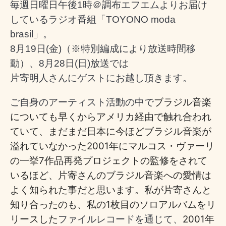
毎週日曜日午後1時＠調布エフエムよりお届け
しているラジオ番組「TOYONO moda
brasil」。
8月19日(金)（※特別編成により放送時間移
動）、8
月28日(日)
放送では
片寄明人さんにゲストにお越し頂きます。
ブラジル音楽
ご自身のアーティスト活動の中で
についても早くからアメリカ経由で触れ合われ
ていて、
まだまだ日本に今ほどブラジル音楽が
溢れていなかった2001年に
マルコス・ヴァーリ
の一挙7作品再発プロジェクトの監修をされて
いるほど、片寄さんのブラジル音楽への愛情は
よく知られた事だと思います。私が片寄さんと
知り合ったのも、私の1枚目のソロアルバムをリ
リースした
2001年
ファイルレコードを通じて、