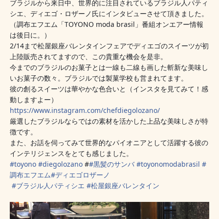
ブラジルから来日中、世界的に注目されているブラジル人パティ
シエ、ディエゴ・ロザーノ氏にインタビューさせて頂きました。
（調布エフエム「TOYONO moda brasil」番組オンエアー情報
は後日に。）
2/14まで松屋銀座バレンタインフェアでディエゴのスイーツが初
上陸販売されてますので、この貴重な機会を是非。
今までのブラジルのお菓子とは一線も二線も画した斬新な美味し
いお菓子の数々。ブラジルでは製菓学校も営まれてます。
彼の創るスイーツは華やかな色合いと（インスタを見てみて！感
動しますよー）
https://www.instagram.com/chefdiegolozano/
厳選したブラジルならではの素材を活かした上品な美味しさが特
徴です。
また、お話を伺ってみて世界的なパイオニアとして活躍する彼の
インテリジェンスをとても感じました。
#
toyono
#
diegolozano
#
#
黒髪のサンバ
#
toyonomodabrasil
#
調布エフエム
#
ディエゴロザーノ
#
ブラジル人パティシエ
#
松屋銀座バレンタイン