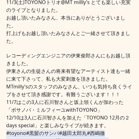
11/3(土)TOYONOトリオ@MT millly’s とても楽しい充実
のライブとなりました。
お越し頂いたみなさん、本当にありがとうございまし
た。
打上げもお越し頂いたみなさんとご一緒させて頂きまし
た。
レコーディングエンジニアの伊東俊郎さんにもお越し頂
きました。
伊東さんの生徒さんの将来有望なアーティスト達も一緒
に来て下さって、私も大変刺激を頂きました。
MTmilly’sのスタッフのみなさん、いつも気持ち良くライ
ブをさせて頂き感謝です。有難うございます！！！
11/7はこの3人に石川智さんと坂上領くんが加わった
「ボサノバ・ミルフィーユwithTOYONO」
12/10は3人に石川智さんを加えた「TOYONO 12月の２
days special」と楽しみなライブが続きます。
#toyono
#黒髪のサンバ
#越田太郎丸
#西嶋徹