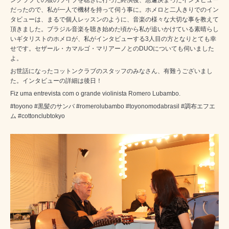
だったので、私が一人で機材を持って伺う事に。ホメロと二人きりでのイン
タビューは、まるで個人レッスンのように、音楽の様々な大切な事を教えて
頂きました。ブラジル音楽を聴き始めた頃から私が追いかけている素晴らし
いギタリストのホメロが、私がインタビューする3人目の方となりとても幸
せです。セザール・カマルゴ・マリアーノとのDUOについても伺いました
よ。
お世話になったコットンクラブのスタッフのみなさん、有難うございまし
た。インタビューの詳細は後日！
Fiz uma entrevista com o grande violinista Romero Lubambo.
#toyono #黒髪のサンバ #romerolubambo #toyonomodabrasil #調布エフエ
ム #cottonclubtokyo