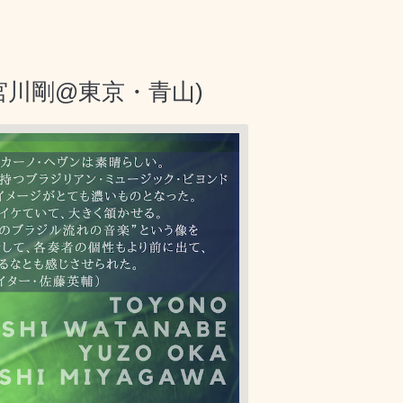
三＋宮川剛@東京・青山)