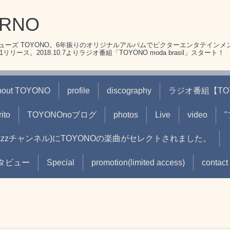
ERNO
ーズ TOYONO。6年振りのオリジナルアルバムでビクターエンタテインメ
リース。2018.10.7よりラジオ番組「TOYONO moda brasil」スタート！
bout TOYONO
profile
discography
ラジオ番組【TOYON
ito
TOYONOnoブログ
photos
Live
video
(jazzチャンネル)にTOYONOの楽曲がセレクトされました。
oインタビュー
Special
promotion(limited access)
contact