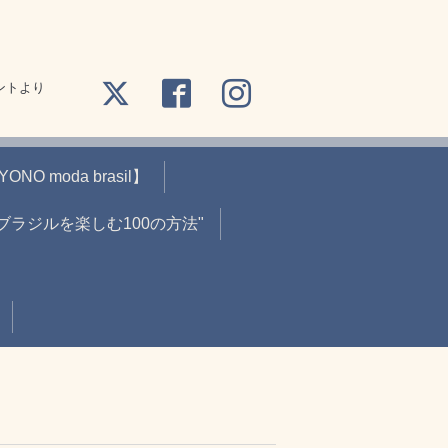
ントより
O moda brasil】
"ブラジルを楽しむ100の方法"