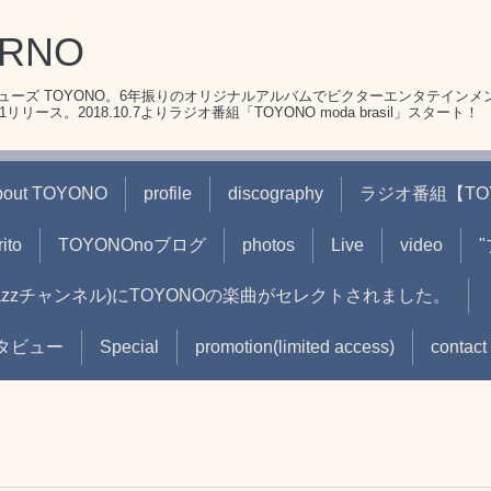
ERNO
ーズ TOYONO。6年振りのオリジナルアルバムでビクターエンタテインメ
リース。2018.10.7よりラジオ番組「TOYONO moda brasil」スタート！
bout TOYONO
profile
discography
ラジオ番組【TOYON
ito
TOYONOnoブログ
photos
Live
video
(jazzチャンネル)にTOYONOの楽曲がセレクトされました。
oインタビュー
Special
promotion(limited access)
contact