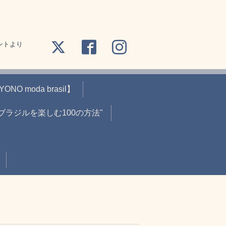
ントより
O moda brasil】
"ブラジルを楽しむ100の方法"