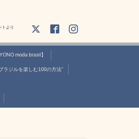
ントより
O moda brasil】
"ブラジルを楽しむ100の方法"