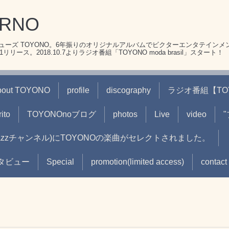
ERNO
ーズ TOYONO。6年振りのオリジナルアルバムでビクターエンタテインメ
リース。2018.10.7よりラジオ番組「TOYONO moda brasil」スタート！
bout TOYONO
profile
discography
ラジオ番組【TOYON
ito
TOYONOnoブログ
photos
Live
video
(jazzチャンネル)にTOYONOの楽曲がセレクトされました。
oインタビュー
Special
promotion(limited access)
contact