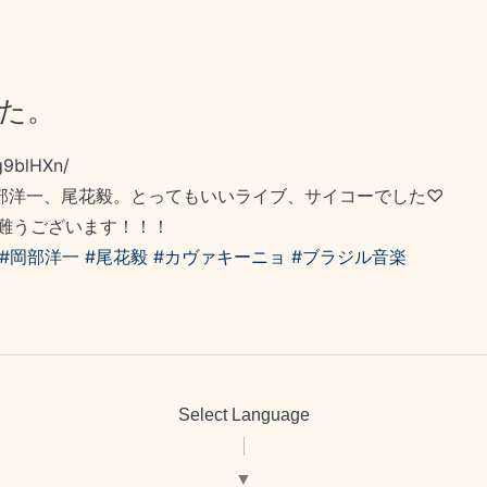
した。
g9blHXn/
h 岡部洋一、尾花毅。とってもいいライブ、サイコーでした♡
難うございます！！！
#岡部洋一
#尾花毅
#カヴァキーニョ
#ブラジル音楽
Select Language
▼